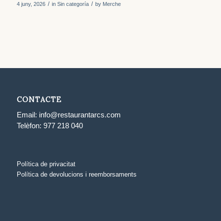
/
/
4 juny, 2026
in
Sin categoría
by
Merche
CONTACTE
Email:
info@restaurantarcs.com
Telèfon:
977 218 040
Política de privacitat
Política de devolucions i reemborsaments