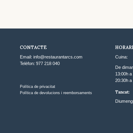
CONTACTE
HORAR
Email:
info@restaurantarcs.com
Cuina:
Telèfon:
977 218 040
De dimart
13:00h a
20:30h a
Política de privacitat
Tancat:
Política de devolucions i reemborsaments
Diumenge 