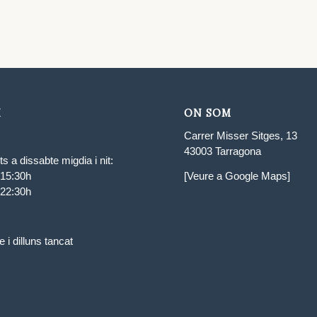
I
ON SOM
Carrer Misser Sitges, 13
43003 Tarragona
s a dissabte migdia i nit:
 15:30h
[Veure a Google Maps]
 22:30h
i dilluns tancat