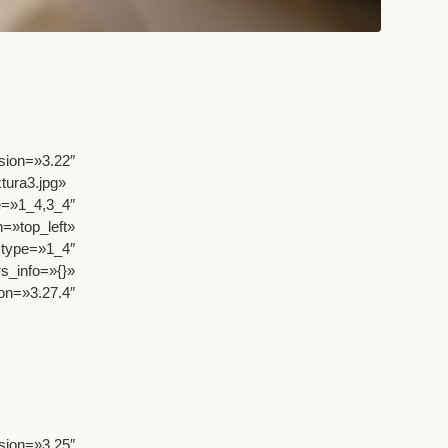
=»3.22″
tura3.jpg»
=»1_4,3_4″
=»top_left»
type=»1_4″
info=»{}»
on=»3.27.4″
ion=»3.25″