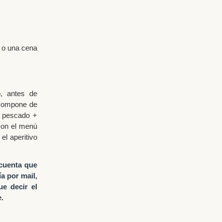
 o una cena
, antes de
 compone de
 + pescado +
con el menú
 el aperitivo
 cuenta que
a por mail,
ue decir el
e.