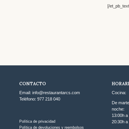
[/et_pb_tex
CONTACTO
HORAR
Email:
info@restaurantarcs.com
Cocina:
Teléfono:
977 218 040
De marte
noche:
13:00h a
Política de privacidad
20:30h a
Política de devoluciones y reembolsos