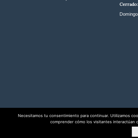
Cerrado:
Domingo 
Necesitamos tu consentimiento para continuar. Utilizamos cook
comprender cómo los visitantes interactúan c
© Copyright - Restaurant Arcs