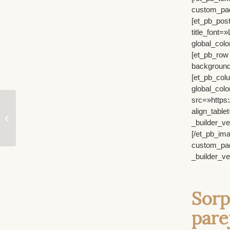
custom_pa
[et_pb_po
title_fo
global_colo
[et_pb_row
background
[et_pb_c
global_c
src=»https:
[:en]Gastronomic Days
align_ta
«SOMRIU A LA CRISI»
_builder_
2020[:es]Jornadas
[/et_pb_i
Gastronómicas...
custom_pad
_builder_ve
Sorp
pare