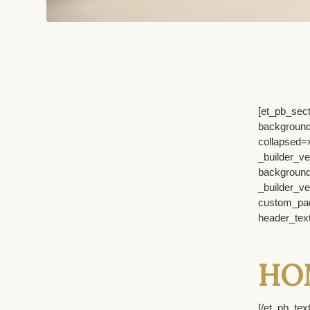
[et_pb
background
collapsed
_builder_v
backgroun
_builder
custom_pad
header_text
HO
[/et_pb_t