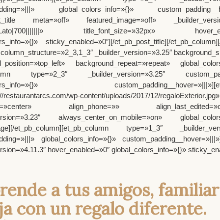
dding=»|||» global_colors_info=»{}» custom_padding__ho
st_title meta=»off» featured_image=»off» _builder_versio
nt=»Lato|700|||||||» title_font_size=»32px» hover_en
rs_info=»{}» sticky_enabled=»0″][/et_pb_post_title][/et_pb_column]
 column_structure=»2_3,1_3″ _builder_version=»3.25″ background_siz
_position=»top_left» background_repeat=»repeat» global_colors
olumn type=»2_3″ _builder_version=»3.25″ custom_padd
olors_info=»{}» custom_padding__hover=»|||»][et
//restaurantarcs.com/wp-content/uploads/2017/12/regaloExterior.jpg»
blet=»center» align_phone=»» align_last_edited=»on
version=»3.23″ always_center_on_mobile=»on» global_colors_
mage][/et_pb_column][et_pb_column type=»1_3″ _builder_vers
ding=»|||» global_colors_info=»{}» custom_padding__hover=»|||»]
rsion=»4.11.3″ hover_enabled=»0″ global_colors_info=»{}» sticky_en
rende a tus amigos, familiar
ja con un regalo diferente.