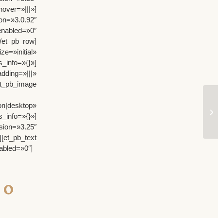
ver=»|||»]
n=»3.0.92″
abled=»0″
[/et_pb_row]
e=»initial»
_info=»{}»]
ing=»|||»
_pb_image
|desktop»
info=»{}»]
ion=»3.25″
[et_pb_text
abled=»0″]
 o