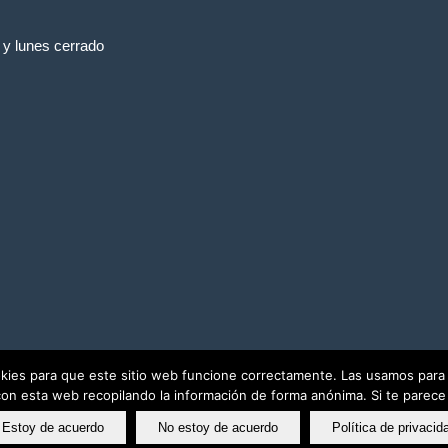
y lunes cerrado
ies para que este sitio web funcione correctamente. Las usamos para a
on esta web recopilando la información de forma anónima. Si te parece b
Estoy de acuerdo
No estoy de acuerdo
Política de privacid