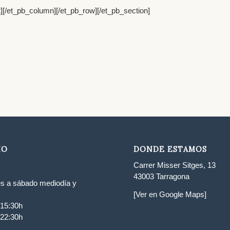
t][/et_pb_column][/et_pb_row][/et_pb_section]
IO
DONDE ESTAMOS
Carrer Misser Sitges, 13
43003 Tarragona
s a sábado mediodía y
[Ver en Google Maps]
 15:30h
 22:30h