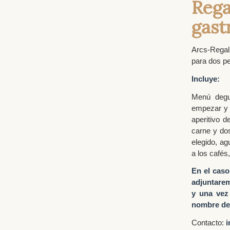
Rega
gast
Arcs-Regal
para dos pe
Incluye:
Menú degu
empezar y 
aperitivo d
carne y do
elegido, ag
a los cafés
En el caso
adjuntarem
y una vez 
nombre de 
Contacto:
i