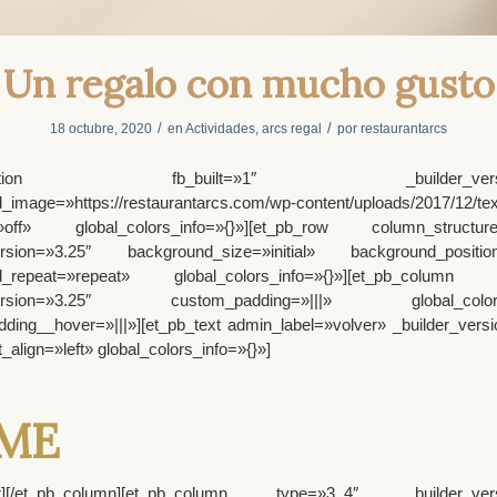
Un regalo con mucho gusto
/
/
18 octubre, 2020
en
Actividades
,
arcs regal
por
restaurantarcs
_section fb_built=»1″ _builder_version
_image=»https://restaurantarcs.com/wp-content/uploads/2017/12/tex
=»off» global_colors_info=»{}»][et_pb_row column_structure
ersion=»3.25″ background_size=»initial» background_position
d_repeat=»repeat» global_colors_info=»{}»][et_pb_column 
_version=»3.25″ custom_padding=»|||» global_colors_
ding__hover=»|||»][et_pb_text admin_label=»volver» _builder_versi
_align=»left» global_colors_info=»{}»]
ME
ext][/et_pb_column][et_pb_column type=»3_4″ _builder_vers