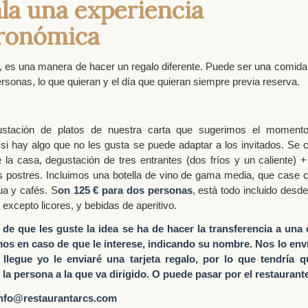
la una experiencia
ronómica
, es una manera de hacer un regalo diferente. Puede ser una comida
rsonas, lo que quieran y el día que quieran siempre previa reserva.
stación de platos de nuestra carta que sugerimos el momento
si hay algo que no les gusta se puede adaptar a los invitados. Se
e la casa, degustación de tres entrantes (dos fríos y un caliente)
s postres. Incluimos una botella de vino de gama media, que case 
ua y cafés. S
on 125 € para dos personas
, está todo incluido desde
, excepto licores, y bebidas de aperitivo.
 de que les guste la idea se ha de hacer la transferencia a una
os en caso de que le interese, indicando su nombre. Nos lo enví
llegue yo le enviaré una tarjeta regalo, por lo que tendría q
la persona a la que va dirigido. O puede pasar por el restaurant
nfo@restaurantarcs.com